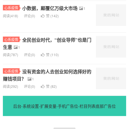
小数据，颠覆亿万级大市场
心系疫情
1
阅读(
418)
评论(
0
)
赞 (
142
)
全民创业时代，“创业导师”也是门
心系疫情
生意
1
阅读(
787)
评论(
0
)
赞 (
110
)
没有资金的人去创业如何选择好的
心系疫情
赚钱项目？
1
阅读(
292)
评论(
0
)
赞 (
82
)
后台-系统设置-扩展变量-手机广告位-栏目列表底部广告位