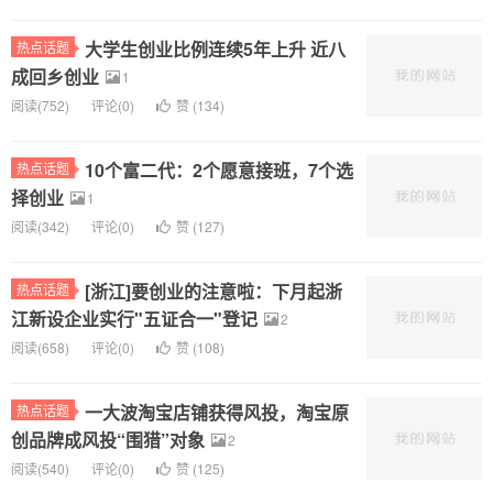
大学生创业比例连续5年上升 近八
热点话题
成回乡创业
1
阅读(
752)
评论(
0
)
赞 (
134
)
10个富二代：2个愿意接班，7个选
热点话题
择创业
1
阅读(
342)
评论(
0
)
赞 (
127
)
[浙江]要创业的注意啦：下月起浙
热点话题
江新设企业实行"五证合一"登记
2
阅读(
658)
评论(
0
)
赞 (
108
)
一大波淘宝店铺获得风投，淘宝原
热点话题
创品牌成风投“围猎”对象
2
阅读(
540)
评论(
0
)
赞 (
125
)