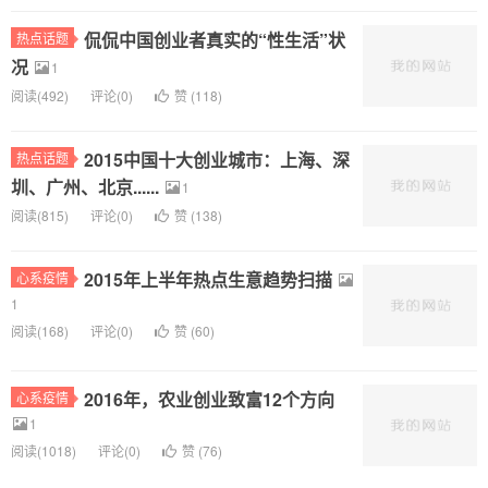
侃侃中国创业者真实的“性生活”状
热点话题
况
1
阅读(
492)
评论(
0
)
赞 (
118
)
2015中国十大创业城市：上海、深
热点话题
圳、广州、北京......
1
阅读(
815)
评论(
0
)
赞 (
138
)
2015年上半年热点生意趋势扫描
心系疫情
1
阅读(
168)
评论(
0
)
赞 (
60
)
2016年，农业创业致富12个方向
心系疫情
1
阅读(
1018)
评论(
0
)
赞 (
76
)