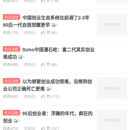
阅读(
441)
评论(
0
)
赞 (
136
)
中国创业生态系统往前调了2-3年
热点话题
90后一代自我觉醒更早
1
阅读(
178)
评论(
0
)
赞 (
90
)
Soho中国潘石屹：富二代其实创业
热点话题
难成功
1
阅读(
498)
评论(
0
)
赞 (
59
)
以为想要创业成功很难，没想到创
热点话题
业公司正确死亡更难
1
阅读(
992)
评论(
0
)
赞 (
113
)
95后创业者：浮躁的年代，疯狂的
热点话题
创业
1
阅读(
474)
评论(
0
)
赞 (
147
)