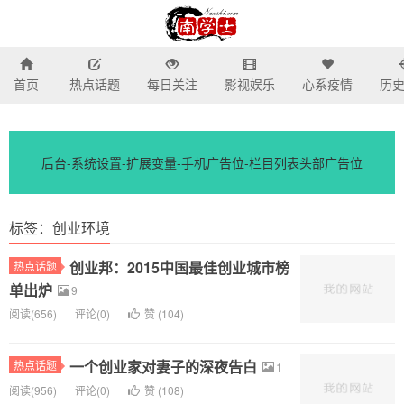
首页
热点话题
每日关注
影视娱乐
心系疫情
历
南学士-我所关注的话题热
后台-系统设置-扩展变量-手机广告位-栏目列表头部广告位
标签：创业环境
创业邦：2015中国最佳创业城市榜
热点话题
单出炉
9
阅读(
656)
评论(
0
)
赞 (
104
)
一个创业家对妻子的深夜告白
热点话题
1
阅读(
956)
评论(
0
)
赞 (
108
)