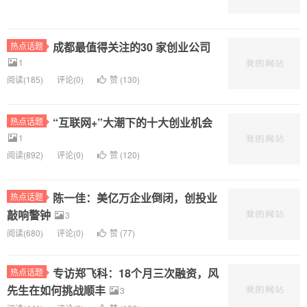
点,都在这里!
成都最值得关注的30 家创业公司
热点话题
1
阅读(
185)
评论(
0
)
赞 (
130
)
“互联网+”大潮下的十大创业机会
热点话题
1
阅读(
892)
评论(
0
)
赞 (
120
)
陈一佳：美亿万企业倒闭，创投业
热点话题
敲响警钟
3
阅读(
680)
评论(
0
)
赞 (
77
)
专访郑飞科：18个月三次融资，风
热点话题
先生在如何挑战顺丰
3