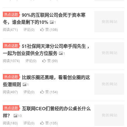
90%的互联网公司会死于资本寒
热点话题
冬，谁会是剩下的10%
1
阅读(
471)
评论(
0
)
赞 (
108
)
51社保网天津分公司牵手闯先生 ，
热点话题
一起为创业提供全方位服务
1
阅读(
1074)
评论(
0
)
赞 (
99
)
比娱乐圈还黑暗，看看创业圈的这
热点话题
些潜规则
1
阅读(
497)
评论(
0
)
赞 (
154
)
互联网CEO们曾经的办公桌长什么
热点话题
样？
10
阅读(
183)
评论(
0
)
赞 (
135
)