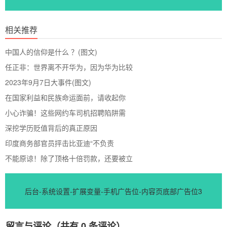
相关推荐
中国人的信仰是什么 ？(图文)
任正非：世界离不开华为，因为华为比较
2023年9月7日大事件(图文)
在国家利益和民族命运面前，请收起你
小心诈骗！这些网约车司机招聘陷阱需
深挖学历贬值背后的真正原因
印度商务部官员抨击比亚迪“不负责
不能原谅！除了顶格十倍罚款，还要被立
后台-系统设置-扩展变量-手机广告位-内容页底部广告位3
留言与评论（共有
0
条评论）