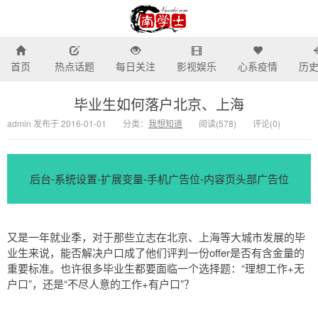
首页
热点话题
每日关注
影视娱乐
心系疫情
历
南学士-我所关注的话题热
毕业生如何落户北京、上海
admin 发布于 2016-01-01
分类：
我想知道
阅读(
578)
评论(
0
)
后台-系统设置-扩展变量-手机广告位-内容页头部广告位
又是一年就业季，对于那些立志在北京、上海等大城市发展的毕
业生来说，能否解决户口成了他们评判一份offer是否有含金量的
重要标准。也许很多毕业生都要面临一个选择题：“理想工作+无
户口”，还是“不尽人意的工作+有户口”？