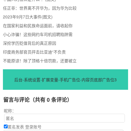
任正非：世界离不开华为，因为华为比较
2023年9月7日大事件(图文)
在国家利益和民族命运面前，请收起你
小心诈骗！这些网约车司机招聘陷阱需
深挖学历贬值背后的真正原因
印度商务部官员抨击比亚迪“不负责
不能原谅！除了顶格十倍罚款，还要被立
后台-系统设置-扩展变量-手机广告位-内容页底部广告位3
留言与评论（共有
0
条评论）
昵称：
匿名发表
登录账号