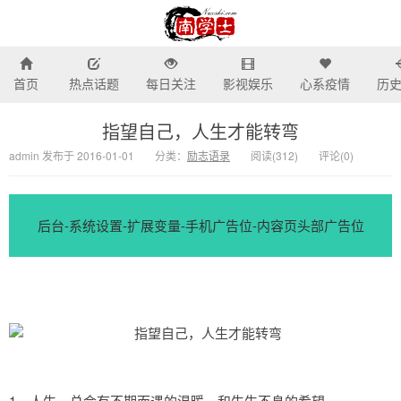
首页
热点话题
每日关注
影视娱乐
心系疫情
历
南学士-我所关注的话题热
指望自己，人生才能转弯
admin 发布于 2016-01-01
分类：
励志语录
阅读(
312)
评论(
0
)
后台-系统设置-扩展变量-手机广告位-内容页头部广告位
1、人生，总会有不期而遇的温暖，和生生不息的希望。