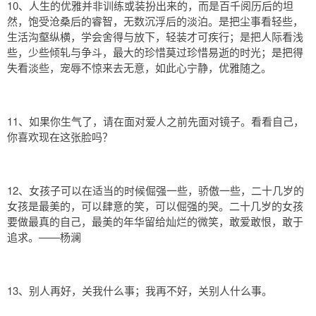
10、人生的优雅并非训练或装扮出来的，而是百千阅历后的坦
然，饱受沧桑后的睿智，无数沉浮后的淡泊。是把尘事看轻些，
生活沟壑纵横，学会舍得与放下，轻装才可疾行；是把人际看浅
些，少些倾轧与争斗，最大的珍惜莫过珍惜易逝的时光；是把得
失看淡些，宠辱不惊来去无意，如此心宁静，优雅随之。
11、如果你生气了，请在面对爱人之前先面对镜子。看看自己，
你喜欢现在这张脸吗？
12、女孩子可以在适当的时候倔强一些，骄傲一些，二十几岁的
女孩是最美的，可以肆意的笑，可以倔强的哭。二十几岁的女孩
要做最真的自己，最美的年华留给灿烂的微笑，敢爱敢恨，敢于
追求。——杨澜
13、别人再好，关我什么事；我再不好，关别人什么事。