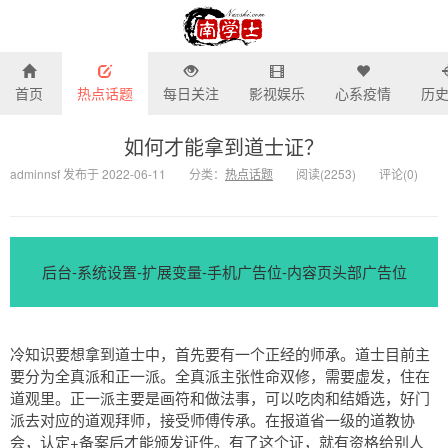
首页
热点话题
每日关注
影视娱乐
心系疫情
历
南学士-我所关注的话题热
如何才能拿到道士证？
adminnsf 发布于 2022-06-11
分类：
热点话题
阅读(
2253)
评论(
0
)
后台-系统设置-扩展变量-手机广告位-内容页头部广告位
冷知识要想拿到道士中，首先要有一个正经的师承。道士目前主
要分为全真派和正一派。全真派主张性命双修，需要虚发，住在
道观里。正一派主要是画符和做法事，可以吃肉和结婚选，好门
派去对应的道观拜师，接受师傅传承。在报道省一级的道教协
会，认定+备案后才能颁发证件。有了这个证，就有资格给别人