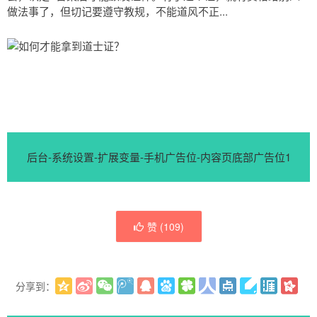
点,都在这里!
做法事了，但切记要遵守教规，不能道风不正...
后台-系统设置-扩展变量-手机广告位-内容页底部广告位1
赞 (
109
)
分享到：
更多
(
)